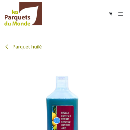
Se rendre au contenu
Parquet huilé