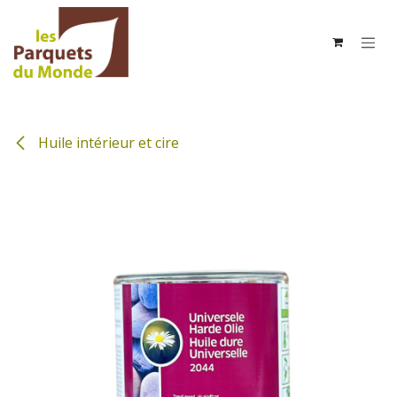
Se rendre au contenu
Huile intérieur et cire