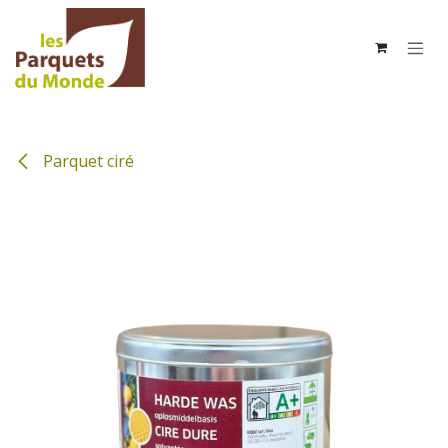
Se rendre au contenu
Parquet ciré