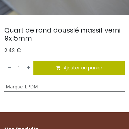
Quart de rond doussié massif verni
9x15mm
2.42
€
Ajouter au panier
Marque
:
LPDM