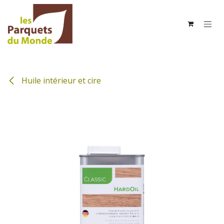
Se rendre au contenu
Huile intérieur et cire