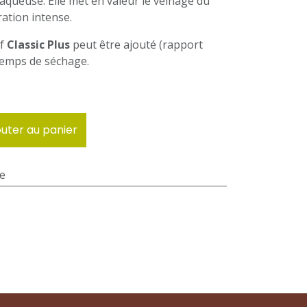
 aqueuse. Elle met en valeur le veinage du
ration intense.
if
Classic Plus
peut être ajouté (rapport
 temps de séchage.
uter au panier
le