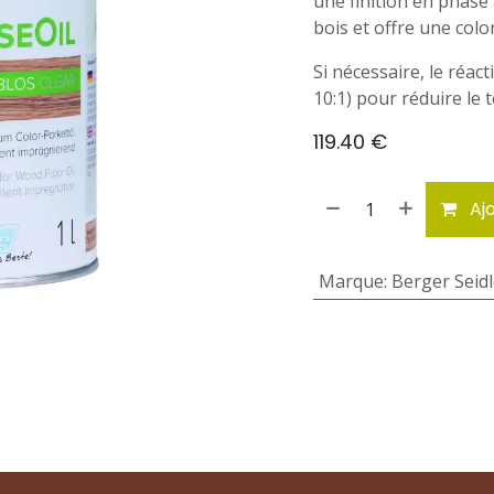
une finition en phase
bois et offre une colo
Si nécessaire, le réact
10:1) pour réduire le
119.40
€
Ajo
Marque
:
Berger Seid