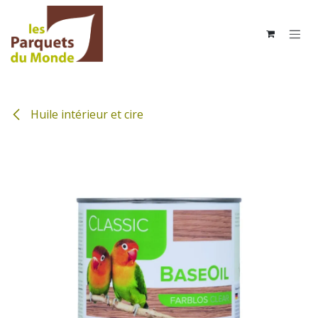
Se rendre au contenu
Huile intérieur et cire