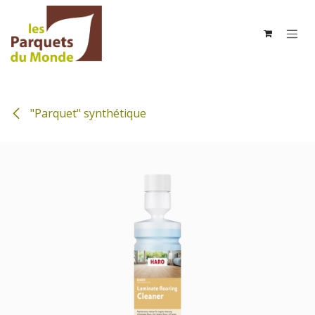
Se rendre au contenu
"Parquet" synthétique