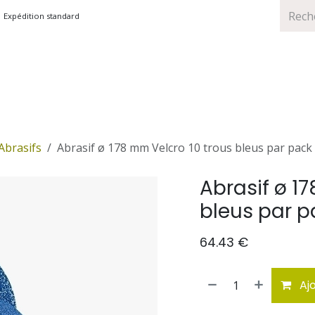
Expédition standard
TS
MARQUES
PROMOTIONS
Abrasifs
Abrasif ø 178 mm Velcro 10 trous bleus par pack
Abrasif ø 1
bleus par p
64.43
€
Ajo