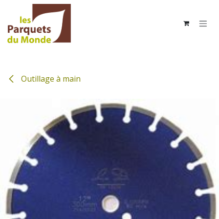
Se rendre au contenu
Outillage à main