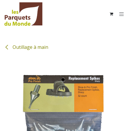
Se rendre au contenu
Outillage à main