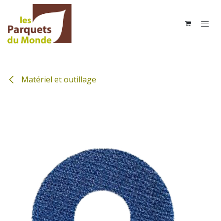
Se rendre au contenu
Matériel et outillage