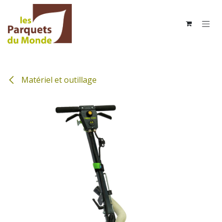
Se rendre au contenu
Matériel et outillage