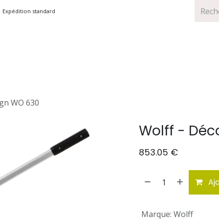
Expédition standard
TS
MARQUES
PROMOTIONS
ign WO 630
Wolff - Dé
853.05
€
Ajo
Marque
:
Wolff