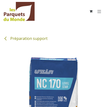
Se rendre au contenu
Préparation support