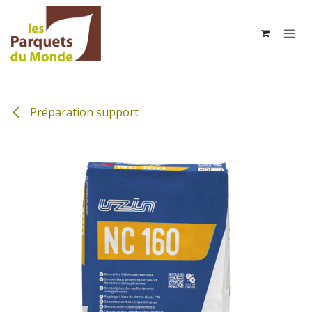
Se rendre au contenu
Préparation support