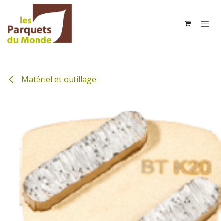
Se rendre au contenu
Matériel et outillage