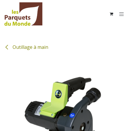
Se rendre au contenu
Outillage à main