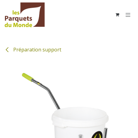
Se rendre au contenu
Préparation support