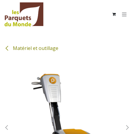
Se rendre au contenu
Matériel et outillage