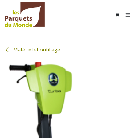
Se rendre au contenu
Matériel et outillage