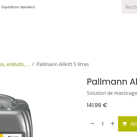
Expédition standard
TS
MARQUES
PROMOTIONS
es, enduits, …
Pallmann Allkitt 5 litres
Pallmann Allk
Solution de masticage
141.99
€
Ajo