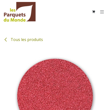
Se rendre au contenu
Tous les produits