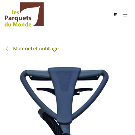
Se rendre au contenu
Matériel et outillage