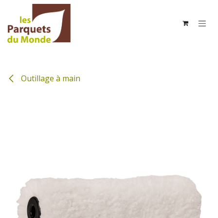
Se rendre au contenu
Outillage à main