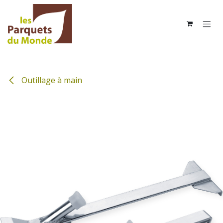
Se rendre au contenu
Outillage à main