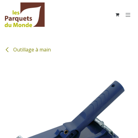
Se rendre au contenu
Outillage à main