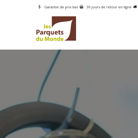
Se rendre au contenu
Garantie de prix bas
30 jours de retour en ligne
CATÉGORIES
PRODUI