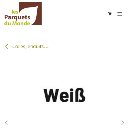
Se rendre au contenu
Colles, enduits, …