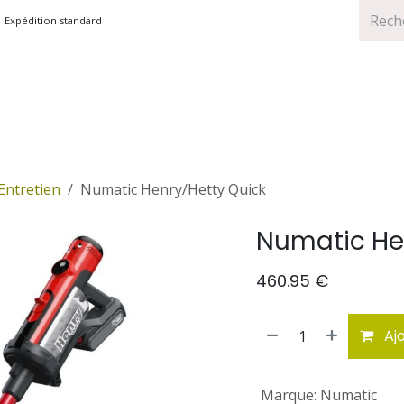
Expédition standard
TS
MARQUES
PROMOTIONS
Entretien
Numatic Henry/Hetty Quick
Numatic He
460.95
€
Ajo
Marque
:
Numatic