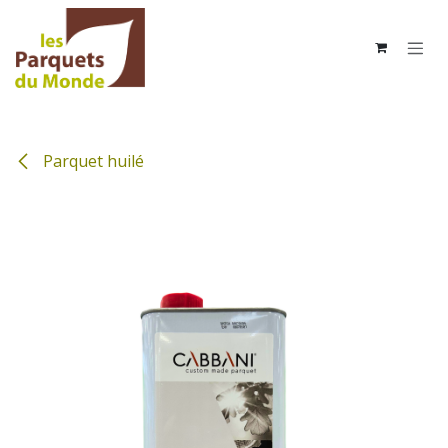
Se rendre au contenu
Parquet huilé