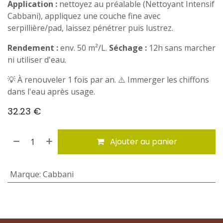
Application :
nettoyez au préalable (Nettoyant Intensif
Cabbani), appliquez une couche fine avec
serpillière/pad, laissez pénétrer puis lustrez.
Rendement :
env. 50 m²/L.
Séchage :
12h sans marcher
ni utiliser d'eau.
💡 À renouveler 1 fois par an. ⚠️ Immerger les chiffons
dans l'eau après usage.
32.23
€
Ajouter au panier
Marque
:
Cabbani