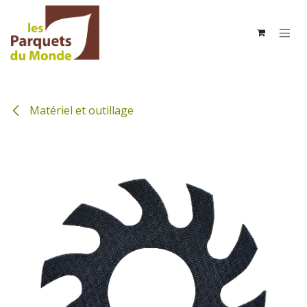
Se rendre au contenu
Matériel et outillage