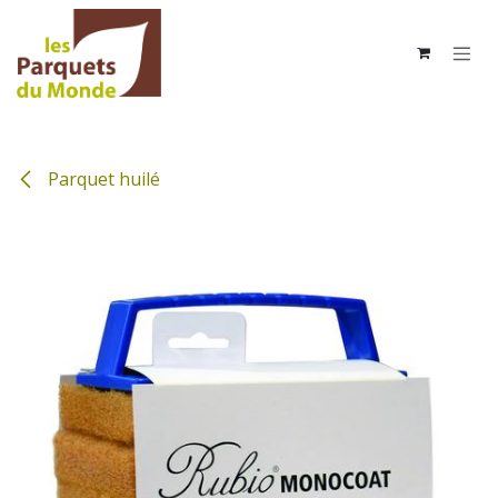
Se rendre au contenu
Parquet huilé